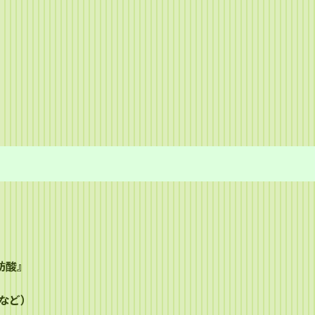
、
肪酸』
など）