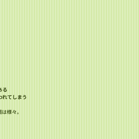
。
ある
われてしまう
調は様々。