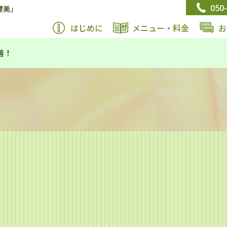
050
健美」
はじめに
メニュー・料金
お
善！