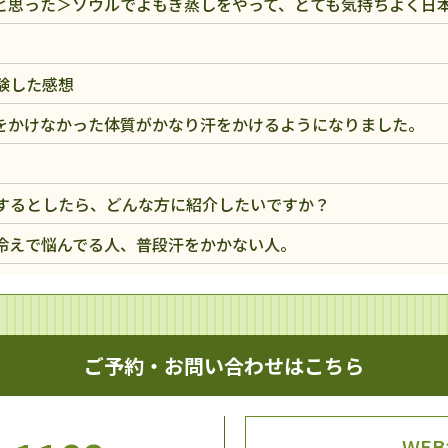
うと思った＞ソウルでよもぎ蒸しをやって、とても気持ちよく日
体験した感想
汗をかけなかった体質がかなり汗をかけるようになりました。
介するとしたら、どんな方に紹介したいですか？
、冷えで悩んでる人、普段汗をかかない人。
ご予約・お問い合わせはこちら
WE