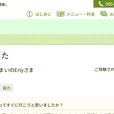
050
健美」
はじめに
メニュー・料金
お
した
いのEriyさま
ご体験さ
疲れ
知ってすぐに行こうと思いましたか？