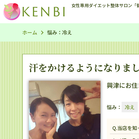
女性専用ダイエット整体サロン「
ホーム
悩み：
冷え
汗をかけるようになりま
興津にお住ま
悩み：
冷え
Q.当店を