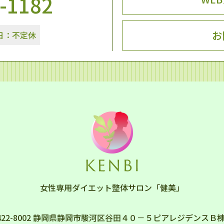
-1182
お
休日：不定休
女性専用ダイエット整体サロン「健美」
422-8002 静岡県静岡市駿河区谷田４０－５ピアレジデンスＢ