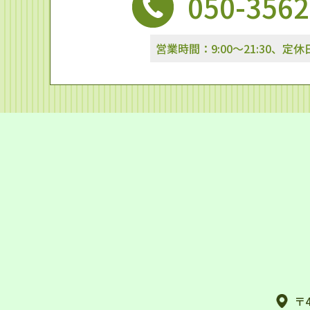
050-3562
営業時間：9:00～21:30、定
〒